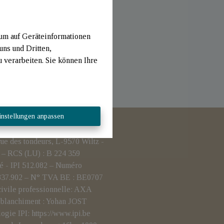
 um auf Geräteinformationen
uns und Dritten,
verarbeiten. Sie können Ihre
instellungen anpassen
 des tondeurs, L-9570 Wiltz -
– RCS (LU) : B 224 359
é - IPI 512.082 – Numéro
.837.902 – N° TVA BE : BE0707
civile professionnelle: AXA
i-blanchiment : Yohan JOST
logie IPI:
https://www.ipi.be