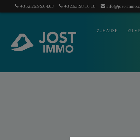
+352.26.95.04.03
+32.63.58.16.18
info@jost-immo.
ZUHAUSE
ZU V
info@jost-
mo.com