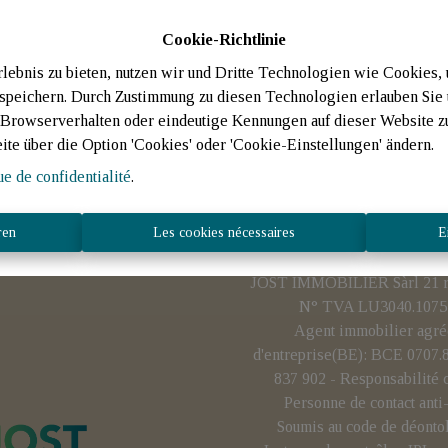
Cookie-Richtlinie
ebnis zu bieten, nutzen wir und Dritte Technologien wie Cookies,
 speichern. Durch Zustimmung zu diesen Technologien erlauben Sie 
rowserverhalten oder eindeutige Kennungen auf dieser Website zu 
eite über die Option 'Cookies' oder 'Cookie-Einstellungen' ändern.
ue de confidentialité
.
ren
Les cookies nécessaires
E
JOST IMMOBILIER Sàrl 21 rue
N° TVA LU3040.1075 
Agent immobilier agré
d'entreprise(BE): BCE 0707
837 902 - Responsabilité 
Personne de contact ant
Soumis au code de déonto