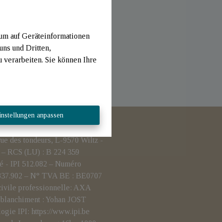
 um auf Geräteinformationen
uns und Dritten,
verarbeiten. Sie können Ihre
instellungen anpassen
 des tondeurs, L-9570 Wiltz -
– RCS (LU) : B 224 359
é - IPI 512.082 – Numéro
.837.902 – N° TVA BE : BE0707
civile professionnelle: AXA
i-blanchiment : Yohan JOST
logie IPI:
https://www.ipi.be