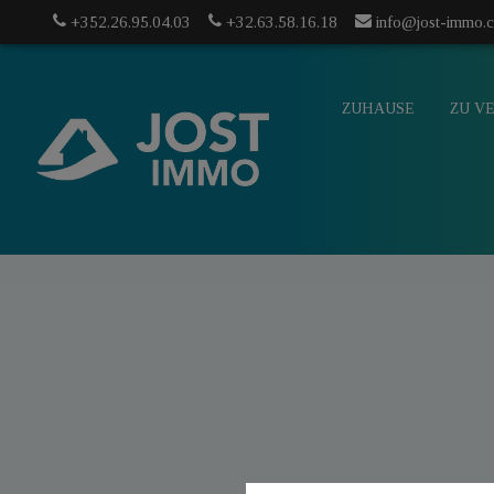
+352.26.95.04.03
+32.63.58.16.18
info@jost-immo.
ZUHAUSE
ZU V
info@jost-
mo.com