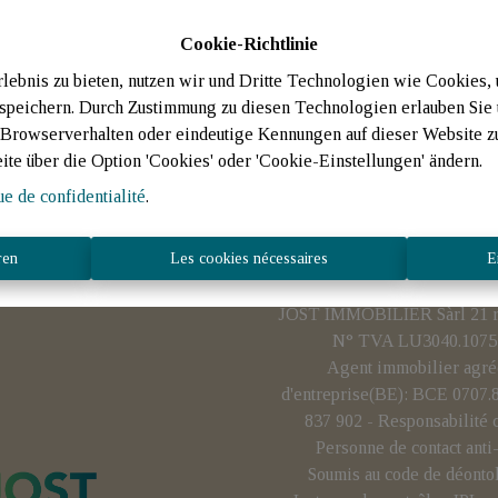
Cookie-Richtlinie
ebnis zu bieten, nutzen wir und Dritte Technologien wie Cookies,
 speichern. Durch Zustimmung zu diesen Technologien erlauben Sie 
rowserverhalten oder eindeutige Kennungen auf dieser Website zu 
eite über die Option 'Cookies' oder 'Cookie-Einstellungen' ändern.
ue de confidentialité
.
ren
Les cookies nécessaires
E
JOST IMMOBILIER Sàrl 21 rue
N° TVA LU3040.1075 
Agent immobilier agré
d'entreprise(BE): BCE 0707
837 902 - Responsabilité 
Personne de contact ant
Soumis au code de déonto