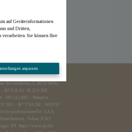
 um auf Geräteinformationen
uns und Dritten,
verarbeiten. Sie können Ihre
instellungen anpassen
 des tondeurs, L-9570 Wiltz -
– RCS (LU) : B 224 359
é - IPI 512.082 – Numéro
.837.902 – N° TVA BE : BE0707
civile professionnelle: AXA
i-blanchiment : Yohan JOST
logie IPI:
https://www.ipi.be