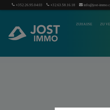
+352.26.95.04.03
+32.63.58.16.18
info@jost-immo.
ZUHAUSE
ZU V
info@jost-
mo.com