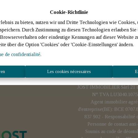
Cookie-Richtlinie
ebnis zu bieten, nutzen wir und Dritte Technologien wie Cookies,
 speichern. Durch Zustimmung zu diesen Technologien erlauben Sie 
rowserverhalten oder eindeutige Kennungen auf dieser Website zu 
eite über die Option 'Cookies' oder 'Cookie-Einstellungen' ändern.
ue de confidentialité
.
ren
Les cookies nécessaires
E
JOST IMMOBILIER Sàrl 21 rue
N° TVA LU3040.1075 
Agent immobilier agré
d'entreprise(BE): BCE 0707
837 902 - Responsabilité 
Personne de contact ant
Soumis au code de déonto