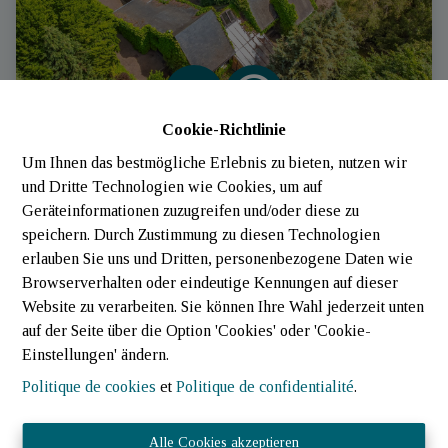
Cookie-Richtlinie
Um Ihnen das bestmögliche Erlebnis zu bieten, nutzen wir
Jardin - etang - foret- prairie
und Dritte Technologien wie Cookies, um auf
Geräteinformationen zuzugreifen und/oder diese zu
9909 Troisvierges | Villa 3 Ch. (Luxembourg)
|
Ref
: 
953
speichern. Durch Zustimmung zu diesen Technologien
erlauben Sie uns und Dritten, personenbezogene Daten wie
Browserverhalten oder eindeutige Kennungen auf dieser
Website zu verarbeiten. Sie können Ihre Wahl jederzeit unten
auf der Seite über die Option 'Cookies' oder 'Cookie-
Einstellungen' ändern.
Politique de cookies
et
Politique de confidentialité
.
Alle Cookies akzeptieren