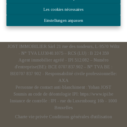
Les cookies nécessaires
Einstellungen anpassen
JOST IMMOBILIER Sàrl 21 rue des tondeurs, L-9570 Wiltz
- N° TVA LU3040.1075 – RCS (LU) : B 224 359
Agent immobilier agréé - IPI 512.082 – Numéro
d'entreprise(BE): BCE 0707.837.902 – N° TVA BE :
BE0707 837 902 - Responsabilité civile professionnelle:
AXA
Personne de contact anti-blanchiment : Yohan JOST
Soumis au code de déontologie IPI:
https://www.ipi.be
Instance de contrôle : IPI - rue du Luxembourg 16b - 1000
Bruxelles
Charte vie privée
Conditions générales d'utilisation