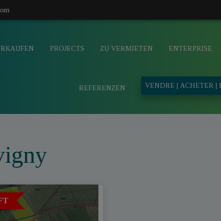
com
ERKAUFEN
PROJECTS
ZU VERMIETEN
ENTERPRISE
VENDRE | ACHETER |
REFERENZEN
vigny
FT