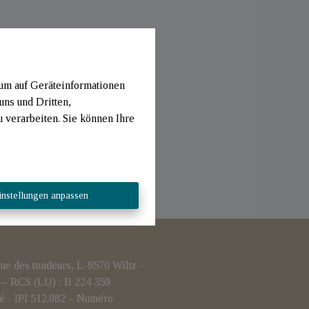
 um auf Geräteinformationen
uns und Dritten,
verarbeiten. Sie können Ihre
instellungen anpassen
 des tondeurs, L-9570 Wiltz -
– RCS (LU) : B 224 359
é - IPI 512.082 – Numéro