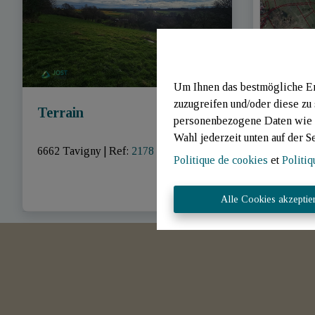
Um Ihnen das bestmögliche Erl
zuzugreifen und/oder diese zu
Terrain
Terrain
personenbezogene Daten wie B
Wahl jederzeit unten auf der S
6662 Tavigny
|
Ref
: 
2178
6662 Tav
Politique de cookies
et
Politiq
Alle Cookies akzeptie