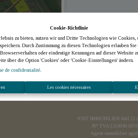
Cookie-Richtlinie
ebnis zu bieten, nutzen wir und Dritte Technologien wie Cookies,
 speichern. Durch Zustimmung zu diesen Technologien erlauben Sie 
s cultivés
rowserverhalten oder eindeutige Kennungen auf dieser Website zu 
eite über die Option 'Cookies' oder 'Cookie-Einstellungen' ändern.
igny
|
Ref
: 
724
ue de confidentialité
.
ren
Les cookies nécessaires
E
JOST IMMOBILIER Sàrl 21 rue
N° TVA LU3040.1075 
Agent immobilier agré