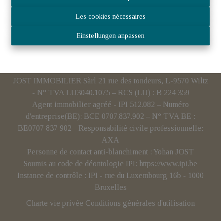
Les cookies nécessaires
Einstellungen anpassen
JOST IMMOBILIER Sàrl 21 rue des tondeurs, L-9570 Wiltz
- N° TVA LU3040.1075 – RCS (LU) : B 224 359
Agent immobilier agréé - IPI 512.082 – Numéro
d'entreprise(BE): BCE 0707.837.902 – N° TVA BE :
BE0707 837 902 - Responsabilité civile professionnelle:
AXA
Personne de contact anti-blanchiment : Yohan JOST
Soumis au code de déontologie IPI:
https://www.ipi.be
Instance de contrôle : IPI - rue du Luxembourg 16b - 1000
Bruxelles
Charte vie privée
Conditions générales d'utilisation