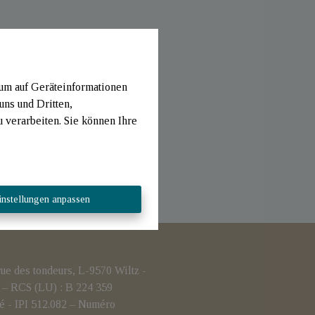
 um auf Geräteinformationen
uns und Dritten,
verarbeiten. Sie können Ihre
instellungen anpassen
 des tondeurs, L-9570 Wiltz -
– RCS (LU) : B 224 359
é - IPI 512.082 – Numéro