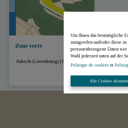
Um Ihnen das bestmögliche Erl
zuzugreifen und/oder diese zu
Zone verte
personenbezogene Daten wie B
Wahl jederzeit unten auf der S
 Habscht (Luxembourg)
|
Ref
: 
765
Politique de cookies
et
Politiq
Alle Cookies akzeptie