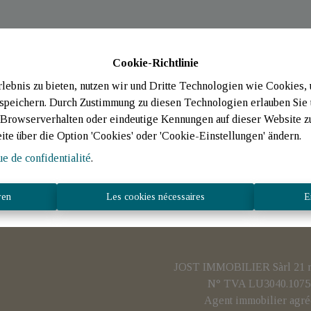
Cookie-Richtlinie
ebnis zu bieten, nutzen wir und Dritte Technologien wie Cookies,
 speichern. Durch Zustimmung zu diesen Technologien erlauben Sie 
rowserverhalten oder eindeutige Kennungen auf dieser Website zu 
eite über die Option 'Cookies' oder 'Cookie-Einstellungen' ändern.
ue de confidentialité
.
ren
Les cookies nécessaires
E
JOST IMMOBILIER Sàrl 21 rue
N° TVA LU3040.1075 
Agent immobilier agré