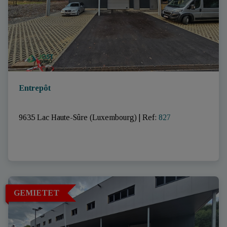
Entrepôt
9635 Lac Haute-Sûre (Luxembourg)
|
Ref
: 
827
GEMIETET