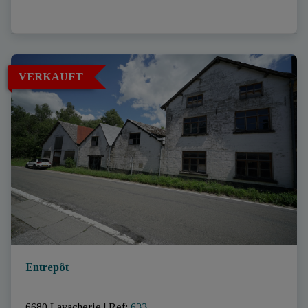
VERKAUFT
Entrepôt
6680 Lavacherie
|
Ref
: 
633