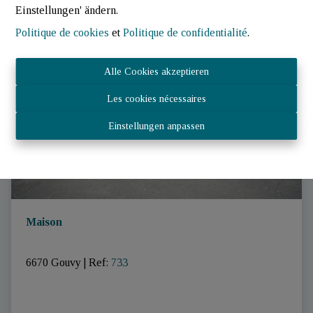
Einstellungen' ändern.
VERKAUFT
Politique de cookies
et
Politique de confidentialité
.
Alle Cookies akzeptieren
Les cookies nécessaires
Einstellungen anpassen
Maison
6670 Gouvy
|
Ref
: 
733