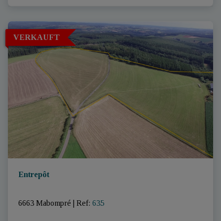
VERKAUFT
Entrepôt
6663 Mabompré
|
Ref
: 
635