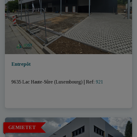
Entrepôt
9635 Lac Haute-Sûre (Luxembourg)
|
Ref
: 
921
GEMIETET