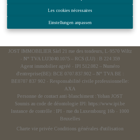
Les cookies nécessaires
Einstellungen anpassen
JOST IMMOBILIER Sàrl 21 rue des tondeurs, L-9570 Wiltz
- N° TVA LU3040.1075 – RCS (LU) : B 224 359
Agent immobilier agréé - IPI 512.082 – Numéro
d'entreprise(BE): BCE 0707.837.902 – N° TVA BE :
BE0707 837 902 - Responsabilité civile professionnelle:
AXA
Personne de contact anti-blanchiment : Yohan JOST
Soumis au code de déontologie IPI:
https://www.ipi.be
Instance de contrôle : IPI - rue du Luxembourg 16b - 1000
Bruxelles
Charte vie privée
Conditions générales d'utilisation