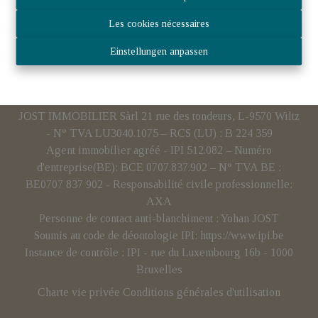
Les cookies nécessaires
Einstellungen anpassen
JOST IMMOBILIER Sàrl 21 rue des tondeurs, L-9570 Wiltz
- N° TVA LU3040.1075 – RCS (LU) : B 224 359
Agent immobilier agréé - IPI 512.082 – Numéro
d'entreprise(BE): BCE 0707.837.902 – N° TVA BE :
BE0707 837 902 - Responsabilité civile professionnelle:
AXA
Personne de contact anti-blanchiment : Yohan JOST
Soumis au code de déontologie IPI:
https://www.ipi.be
Instance de contrôle : IPI - rue du Luxembourg 16b - 1000
Bruxelles
Charte vie privée
Conditions générales d'utilisation