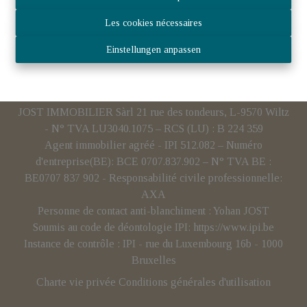
Les cookies nécessaires
Einstellungen anpassen
JOST IMMOBILIER Sàrl 21 rue des tondeurs, L-9570 Wiltz
- N° TVA LU3040.1075 – RCS (LU) : B 224 359
Agent immobilier agréé - IPI 512.082 – Numéro
d'entreprise(BE): BCE 0707.837.902 – N° TVA BE :
BE0707 837 902 - Responsabilité civile professionnelle:
AXA
Personne de contact anti-blanchiment : Yohan JOST
Soumis au code de déontologie IPI:
https://www.ipi.be
Instance de contrôle : IPI - rue du Luxembourg 16b - 1000
Bruxelles
Charte vie privée
Conditions générales d'utilisation