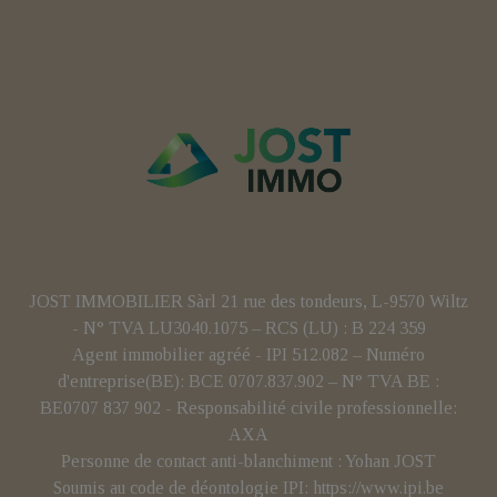
JOST IMMOBILIER Sàrl 21 rue des tondeurs, L-9570 Wiltz
- N° TVA LU3040.1075 – RCS (LU) : B 224 359
Agent immobilier agréé - IPI 512.082 – Numéro
d'entreprise(BE): BCE 0707.837.902 – N° TVA BE :
BE0707 837 902 - Responsabilité civile professionnelle:
AXA
Personne de contact anti-blanchiment : Yohan JOST
Soumis au code de déontologie IPI:
https://www.ipi.be