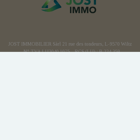
JOST IMMOBILIER Sàrl 21 rue des tondeurs, L-9570 Wiltz
- N° TVA LU3040.1075 – RCS (LU) : B 224 359
Agent immobilier agréé - IPI 512.082 – Numéro
d'entreprise(BE): BCE 0707.837.902 – N° TVA BE :
BE0707 837 902 - Responsabilité civile professionnelle:
AXA
Personne de contact anti-blanchiment : Yohan JOST
Soumis au code de déontologie IPI:
https://www.ipi.be
Instance de contrôle : IPI - rue du Luxembourg 16b - 1000
Bruxelles
Charte vie privée
Conditions générales d'utilisation