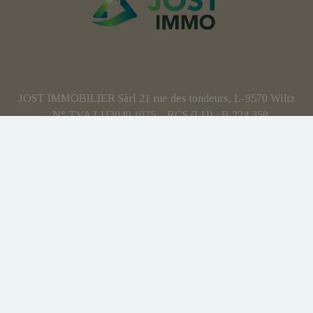
JOST IMMOBILIER Sàrl 21 rue des tondeurs, L-9570 Wiltz
- N° TVA LU3040.1075 – RCS (LU) : B 224 359
Agent immobilier agréé - IPI 512.082 – Numéro
d'entreprise(BE): BCE 0707.837.902 – N° TVA BE :
BE0707 837 902 - Responsabilité civile professionnelle:
AXA
Personne de contact anti-blanchiment : Yohan JOST
Soumis au code de déontologie IPI:
https://www.ipi.be
Instance de contrôle : IPI - rue du Luxembourg 16b - 1000
Bruxelles
Charte vie privée
Conditions générales d'utilisation