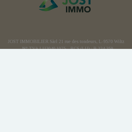
JOST IMMOBILIER Sàrl 21 rue des tondeurs, L-9570 Wiltz
- N° TVA LU3040.1075 – RCS (LU) : B 224 359
Agent immobilier agréé - IPI 512.082 – Numéro
d'entreprise(BE): BCE 0707.837.902 – N° TVA BE :
BE0707 837 902 - Responsabilité civile professionnelle:
AXA
Personne de contact anti-blanchiment : Yohan JOST
Soumis au code de déontologie IPI:
https://www.ipi.be
Instance de contrôle : IPI - rue du Luxembourg 16b - 1000
Bruxelles
Charte vie privée
Conditions générales d'utilisation