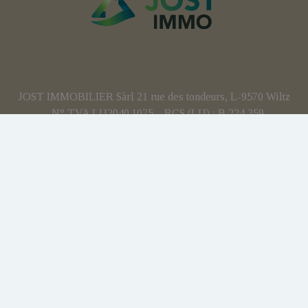
JOST IMMOBILIER Sàrl 21 rue des tondeurs, L-9570 Wiltz
- N° TVA LU3040.1075 – RCS (LU) : B 224 359
Agent immobilier agréé - IPI 512.082 – Numéro
d'entreprise(BE): BCE 0707.837.902 – N° TVA BE :
BE0707 837 902 - Responsabilité civile professionnelle:
AXA
Personne de contact anti-blanchiment : Yohan JOST
Soumis au code de déontologie IPI:
https://www.ipi.be
Instance de contrôle : IPI - rue du Luxembourg 16b - 1000
Bruxelles
Charte vie privée
Conditions générales d'utilisation